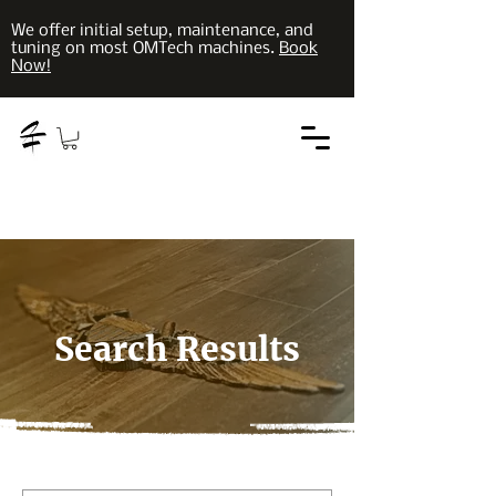
We offer initial setup, maintenance, and
tuning on most OMTech machines.
Book
Now!
Search Results